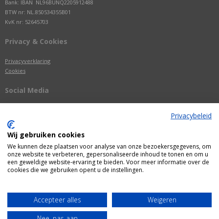
Bank: IBAN NL96BUNQ2205912488
BTW nr: NL.850534355B01
KvK nr: 52645703
Privacy & Cookies
Privacyverklaring
Cookies
Social Media
Privacybeleid
Wij gebruiken cookies
We kunnen deze plaatsen voor analyse van onze bezoekersgegevens, om
onze website te verbeteren, gepersonaliseerde inhoud te tonen en om u
een geweldige website-ervaring te bieden. Voor meer informatie over de
cookies die we gebruiken opent u de instellingen.
Alle getoonde prijzen zijn incl. BTW
Accepteer alles
Weigeren
Webshop door
Fastware
Nee, pas aan