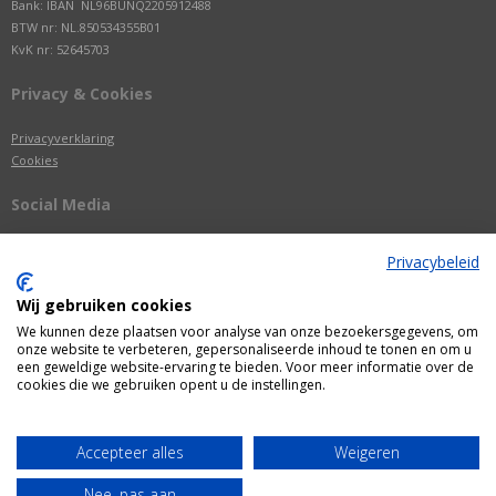
Bank: IBAN NL96BUNQ2205912488
BTW nr: NL.850534355B01
KvK nr: 52645703
Privacy & Cookies
Privacyverklaring
Cookies
Social Media
Privacybeleid
Wij gebruiken cookies
We kunnen deze plaatsen voor analyse van onze bezoekersgegevens, om
onze website te verbeteren, gepersonaliseerde inhoud te tonen en om u
een geweldige website-ervaring te bieden. Voor meer informatie over de
cookies die we gebruiken opent u de instellingen.
Alle getoonde prijzen zijn incl. BTW
Accepteer alles
Weigeren
Webshop door
Fastware
Nee, pas aan