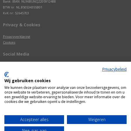
Bank: IBAN NL96BUNQ2205912488
BTW nr: NL.850534355B01
KvK nr: 52645703
Privacy & Cookies
Privacyverklaring
Cookies
Social Media
Privacybeleid
Wij gebruiken cookies
We kunnen deze plaatsen voor analyse van onze bezoekersgegevens, om
onze website te verbeteren, gepersonaliseerde inhoud te tonen en om u
een geweldige website-ervaring te bieden. Voor meer informatie over de
cookies die we gebruiken opent u de instellingen.
Alle getoonde prijzen zijn incl. BTW
Accepteer alles
Weigeren
Webshop door
Fastware
Nee, pas aan