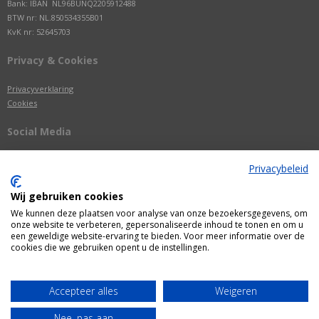
Bank: IBAN NL96BUNQ2205912488
BTW nr: NL.850534355B01
KvK nr: 52645703
Privacy & Cookies
Privacyverklaring
Cookies
Social Media
Privacybeleid
Wij gebruiken cookies
We kunnen deze plaatsen voor analyse van onze bezoekersgegevens, om
onze website te verbeteren, gepersonaliseerde inhoud te tonen en om u
een geweldige website-ervaring te bieden. Voor meer informatie over de
cookies die we gebruiken opent u de instellingen.
Alle getoonde prijzen zijn incl. BTW
Accepteer alles
Weigeren
Webshop door
Fastware
Nee, pas aan