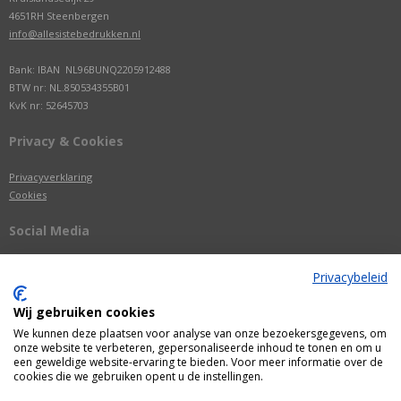
4651RH Steenbergen
info@allesistebedrukken.nl
Bank: IBAN NL96BUNQ2205912488
BTW nr: NL.850534355B01
KvK nr: 52645703
Privacy & Cookies
Privacyverklaring
Cookies
Social Media
Privacybeleid
Wij gebruiken cookies
We kunnen deze plaatsen voor analyse van onze bezoekersgegevens, om
onze website te verbeteren, gepersonaliseerde inhoud te tonen en om u
een geweldige website-ervaring te bieden. Voor meer informatie over de
cookies die we gebruiken opent u de instellingen.