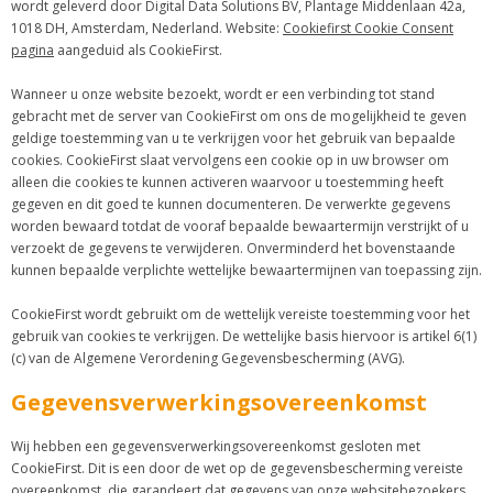
wordt geleverd door Digital Data Solutions BV, Plantage Middenlaan 42a,
1018 DH, Amsterdam, Nederland. Website:
Cookiefirst Cookie Consent
pagina
aangeduid als CookieFirst.
Wanneer u onze website bezoekt, wordt er een verbinding tot stand
gebracht met de server van CookieFirst om ons de mogelijkheid te geven
geldige toestemming van u te verkrijgen voor het gebruik van bepaalde
cookies. CookieFirst slaat vervolgens een cookie op in uw browser om
alleen die cookies te kunnen activeren waarvoor u toestemming heeft
gegeven en dit goed te kunnen documenteren. De verwerkte gegevens
worden bewaard totdat de vooraf bepaalde bewaartermijn verstrijkt of u
verzoekt de gegevens te verwijderen. Onverminderd het bovenstaande
kunnen bepaalde verplichte wettelijke bewaartermijnen van toepassing zijn.
CookieFirst wordt gebruikt om de wettelijk vereiste toestemming voor het
gebruik van cookies te verkrijgen. De wettelijke basis hiervoor is artikel 6(1)
(c) van de Algemene Verordening Gegevensbescherming (AVG).
Gegevensverwerkingsovereenkomst
Wij hebben een gegevensverwerkingsovereenkomst gesloten met
CookieFirst. Dit is een door de wet op de gegevensbescherming vereiste
overeenkomst, die garandeert dat gegevens van onze websitebezoekers