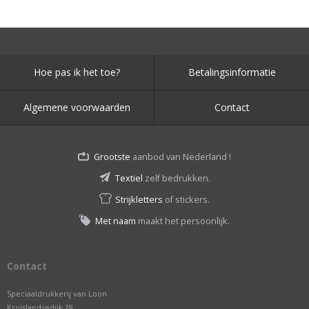
Hoe pas ik het toe?
Betalingsinformatie
Algemene voorwaarden
Contact
Grootste
aanbod van Nederland !
Textiel
zelf bedrukken.
Strijkletters
of stickers.
Met naam
maakt het persoonlijk.
Contact
Speciaaldrukkerij van Loon
Kruislandsedijk 29