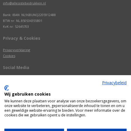
info@allesistebedrukken.nl
Bank: IBAN NL96BUNQ2205912488
BTW nr: NL.850534355B01
KvK nr: 52645703
Privacy & Cookies
Privacyverklaring
Cookies
Social Media
Privacybeleid
Wij gebruiken cookies
We kunnen deze plaatsen voor analyse van onze bezoekersgegevens, om
onze website te verbeteren, gepersonaliseerde inhoud te tonen en om u
een geweldige website-ervaring te bieden. Voor meer informatie over de
cookies die we gebruiken opent u de instellingen.
Alle getoonde prijzen zijn incl. BTW