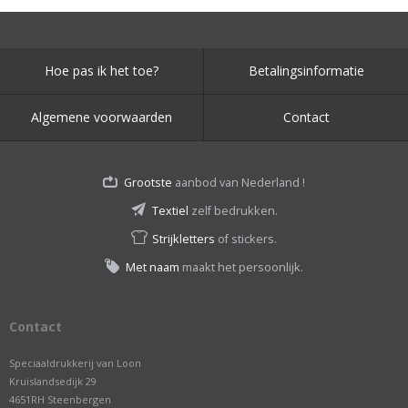
Hoe pas ik het toe?
Betalingsinformatie
Algemene voorwaarden
Contact
Grootste
aanbod van Nederland !
Textiel
zelf bedrukken.
Strijkletters
of stickers.
Met naam
maakt het persoonlijk.
Contact
Speciaaldrukkerij van Loon
Kruislandsedijk 29
4651RH Steenbergen