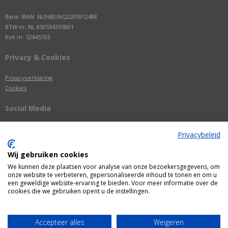
Bank: IBAN NL96BUNQ2205912488
BTW nr: NL.850534355B01
KvK nr: 52645703
Privacy & Cookies
Privacyverklaring
Cookies
Social Media
Privacybeleid
Wij gebruiken cookies
We kunnen deze plaatsen voor analyse van onze bezoekersgegevens, om
onze website te verbeteren, gepersonaliseerde inhoud te tonen en om u
een geweldige website-ervaring te bieden. Voor meer informatie over de
cookies die we gebruiken opent u de instellingen.
Alle getoonde prijzen zijn incl. BTW
Accepteer alles
Weigeren
Webshop door
Fastware