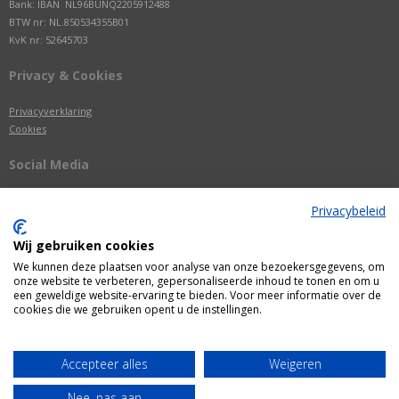
Bank: IBAN NL96BUNQ2205912488
BTW nr: NL.850534355B01
KvK nr: 52645703
Privacy & Cookies
Privacyverklaring
Cookies
Social Media
Privacybeleid
Wij gebruiken cookies
We kunnen deze plaatsen voor analyse van onze bezoekersgegevens, om
onze website te verbeteren, gepersonaliseerde inhoud te tonen en om u
een geweldige website-ervaring te bieden. Voor meer informatie over de
cookies die we gebruiken opent u de instellingen.
Alle getoonde prijzen zijn incl. BTW
Accepteer alles
Weigeren
Webshop door
Fastware
Nee, pas aan