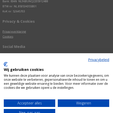
Bank: IBAN NL96BUNQ2205912488
BTW nr: NL.850534355B01
KvK nr: 52645703
Privacy & Cookies
Privacyverklaring
Cookies
Social Media
Privacybeleid
Wij gebruiken cookies
We kunnen deze plaatsen voor analyse van onze bezoekersgegevens, om
onze website te verbeteren, gepersonaliseerde inhoud te tonen en om u
een geweldige website-ervaring te bieden. Voor meer informatie over de
cookies die we gebruiken opent u de instellingen.
Alle getoonde prijzen zijn incl. BTW
Accepteer alles
Weigeren
Webshop door
Fastware
Nee, pas aan