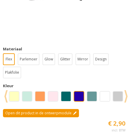
Materiaal
Flex
Parlemoer
Glow
Glitter
Mirror
Design
Plakfolie
Kleur
Open dit product in de ontwerpmodule
€ 2,90
incl. BTW