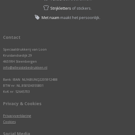
Strijkletters
of stickers.
Met naam
maakt het persoonlijk.
Contact
Speciaaldrukkerij van Loon
Kruislandsedijk 29
4651RH Steenbergen
info@allesistebedrukken.nl
Bank: IBAN NL96BUNQ2205912488
BTW nr: NL.850534355B01
KvK nr: 52645703
Privacy & Cookies
Privacyverklaring
Cookies
Social Media