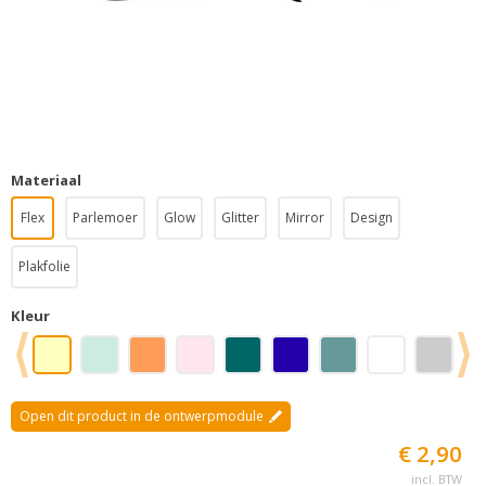
Materiaal
Flex
Parlemoer
Glow
Glitter
Mirror
Design
Plakfolie
Kleur
Open dit product in de ontwerpmodule
€ 2,90
incl. BTW