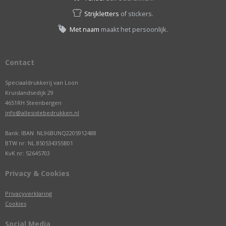
Strijkletters
of stickers.
Met naam
maakt het persoonlijk.
Contact
Speciaaldrukkerij van Loon
Kruislandsedijk 29
4651RH Steenbergen
info@allesistebedrukken.nl
Bank: IBAN NL96BUNQ2205912488
BTW nr: NL.850534355B01
KvK nr: 52645703
Privacy & Cookies
Privacyverklaring
Cookies
Social Media