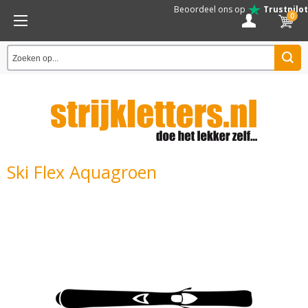
Beoordeel ons op
Trustpilot
0
Ski Flex Aquagroen