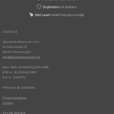
Strijkletters
of stickers.
Met naam
maakt het persoonlijk.
Contact
Speciaaldrukkerij van Loon
Kruislandsedijk 29
4651RH Steenbergen
info@allesistebedrukken.nl
Bank: IBAN NL96BUNQ2205912488
BTW nr: NL.850534355B01
KvK nr: 52645703
Privacy & Cookies
Privacyverklaring
Cookies
Social Media