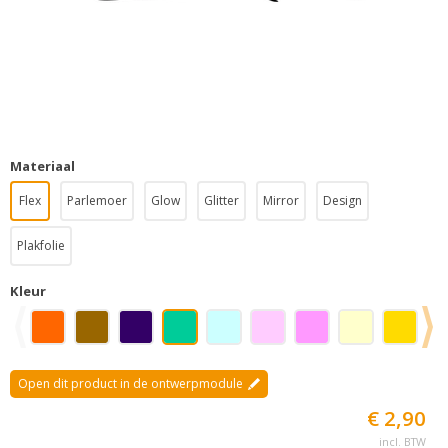
Materiaal
Flex
Parlemoer
Glow
Glitter
Mirror
Design
Plakfolie
Kleur
Open dit product in de ontwerpmodule
€ 2,90
incl. BTW