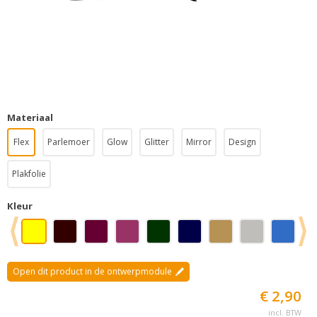
Materiaal
Flex
Parlemoer
Glow
Glitter
Mirror
Design
Plakfolie
Kleur
Open dit product in de ontwerpmodule
€ 2,90
incl. BTW