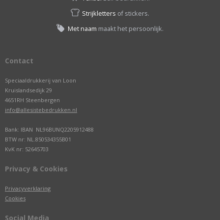
Strijkletters
of stickers.
Met naam
maakt het persoonlijk.
Contact
Speciaaldrukkerij van Loon
Kruislandsedijk 29
4651RH Steenbergen
info@allesistebedrukken.nl
Bank: IBAN NL96BUNQ2205912488
BTW nr: NL.850534355B01
KvK nr: 52645703
Privacy & Cookies
Privacyverklaring
Cookies
Social Media