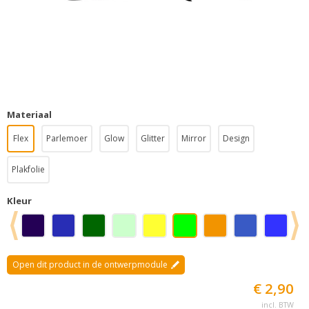
Materiaal
Flex
Parlemoer
Glow
Glitter
Mirror
Design
Plakfolie
Kleur
Open dit product in de ontwerpmodule
€ 2,90
incl. BTW