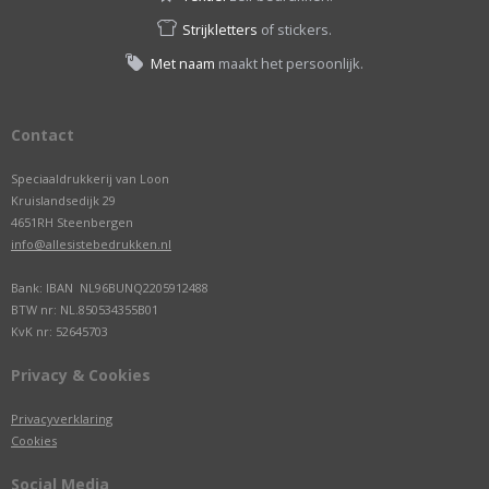
Strijkletters
of stickers.
Met naam
maakt het persoonlijk.
Contact
Speciaaldrukkerij van Loon
Kruislandsedijk 29
4651RH Steenbergen
info@allesistebedrukken.nl
Bank: IBAN NL96BUNQ2205912488
BTW nr: NL.850534355B01
KvK nr: 52645703
Privacy & Cookies
Privacyverklaring
Cookies
Social Media