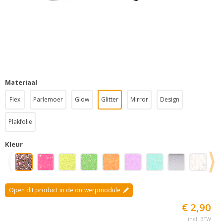
Materiaal
Flex
Parlemoer
Glow
Glitter
Mirror
Design
Plakfolie
Kleur
Open dit product in de ontwerpmodule
€ 2,90
incl. BTW