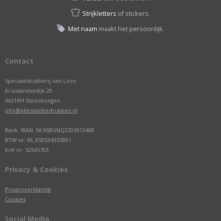
Strijkletters
of stickers.
Met naam
maakt het persoonlijk.
Contact
Speciaaldrukkerij van Loon
Kruislandsedijk 29
4651RH Steenbergen
info@allesistebedrukken.nl
Bank: IBAN NL96BUNQ2205912488
BTW nr: NL.850534355B01
KvK nr: 52645703
Privacy & Cookies
Privacyverklaring
Cookies
Social Media