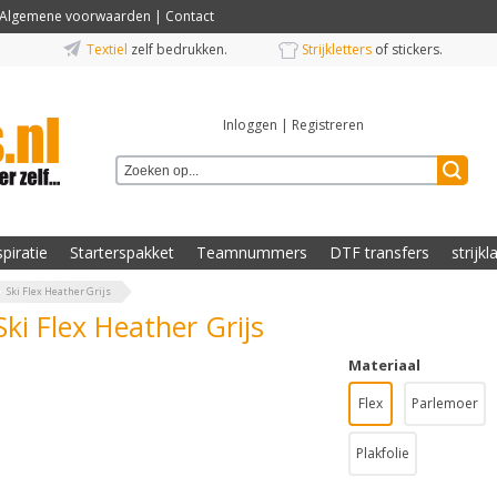
Algemene voorwaarden
|
Contact
Textiel
zelf bedrukken.
Strijkletters
of stickers.
Inloggen
|
Registreren
spiratie
Starterspakket
Teamnummers
DTF transfers
strijkl
Ski Flex Heather Grijs
Ski Flex Heather Grijs
Materiaal
Flex
Parlemoer
Plakfolie