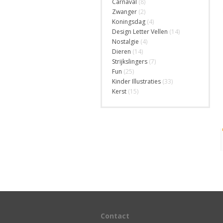
Carnaval
(8)
Zwanger
(2)
Koningsdag
(4)
Design Letter Vellen
(14)
Nostalgie
(4)
Dieren
(14)
Strijkslingers
(7)
Fun
(25)
Kinder Illustraties
(33)
Kerst
(15)
Contact