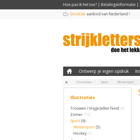
Hoe pas ik het toe?
|
Betalingsinformatie
|
Grootste
aanbod van Nederland !
Ontwerp je eigen opdruk
In
Illustraties
Sport
Wintersport
Illustraties
Trouwen / Vrijgezellen feest
(4)
Zomer
(10)
Sport
(9)
Wintersport
(5)
Hockey
(1)