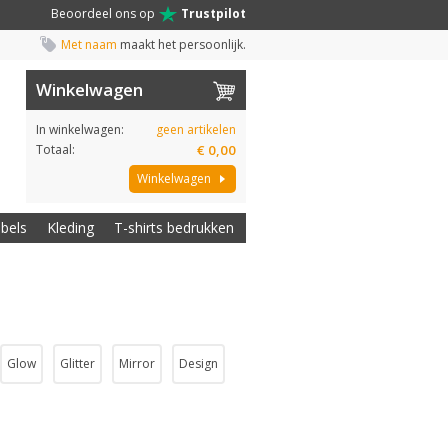
Beoordeel ons op
Trustpilot
Met naam
maakt het persoonlijk.
Winkelwagen
In winkelwagen:
geen artikelen
Totaal:
€ 0,00
Winkelwagen
abels
Kleding
T-shirts bedrukken
Glow
Glitter
Mirror
Design