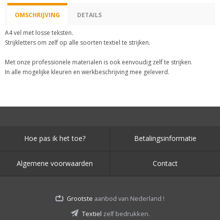
OMSCHRIJVING
DETAILS
A4 vel met losse teksten.
Strijkletters om zelf op alle soorten textiel te strijken.
Met onze professionele materialen is ook eenvoudig zelf te strijken.
In alle mogelijke kleuren en werkbeschrijving mee geleverd.
Hoe pas ik het toe?
Betalingsinformatie
Algemene voorwaarden
Contact
Grootste
aanbod van Nederland !
Textiel
zelf bedrukken.