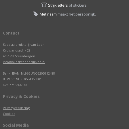
Strijkletters
of stickers.
Met naam
maakt het persoonlijk.
Contact
Speciaaldrukkerij van Loon
Kruislandsedijk 29
4651RH Steenbergen
info@allesistebedrukken.nl
Bank: IBAN NL96BUNQ2205912488
BTW nr: NL.850534355B01
KvK nr: 52645703
Privacy & Cookies
Privacyverklaring
Cookies
Social Media