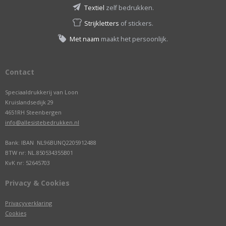
Textiel
zelf bedrukken.
Strijkletters
of stickers.
Met naam
maakt het persoonlijk.
Contact
Speciaaldrukkerij van Loon
Kruislandsedijk 29
4651RH Steenbergen
info@allesistebedrukken.nl
Bank: IBAN NL96BUNQ2205912488
BTW nr: NL.850534355B01
KvK nr: 52645703
Privacy & Cookies
Privacyverklaring
Cookies