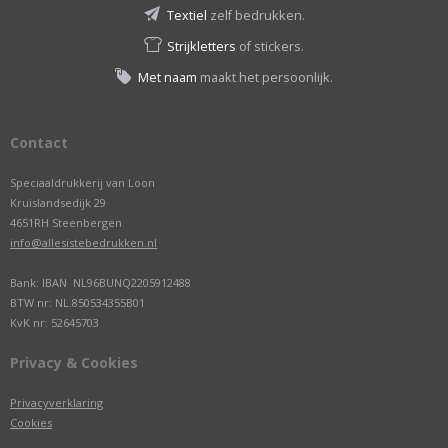
Textiel
zelf bedrukken.
Strijkletters
of stickers.
Met naam
maakt het persoonlijk.
Contact
Speciaaldrukkerij van Loon
Kruislandsedijk 29
4651RH Steenbergen
info@allesistebedrukken.nl
Bank: IBAN NL96BUNQ2205912488
BTW nr: NL.850534355B01
KvK nr: 52645703
Privacy & Cookies
Privacyverklaring
Cookies