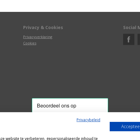
Privacy & Cookies
Social 
Privacyverklaring
Cookies
Privacybeleid
Accepteer
Alle getoonde prijzen zijn incl. BTW
e website te verbeteren, gepersonaliseerde inhoud te
Webshop door
Fastware