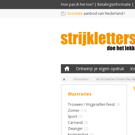
Hoe pas ik het toe?
|
Betalingsinformatie
|
Grootste
aanbod van Nederland !
Ontwerp je eigen opdruk
In
Illustraties
Vel Strijkletters Kroon Flex 
Illustraties
Trouwen / Vrijgezellen feest
(4)
Zomer
(10)
Sport
(9)
Carnaval
(8)
Zwanger
(2)
Koningsdag
(4)