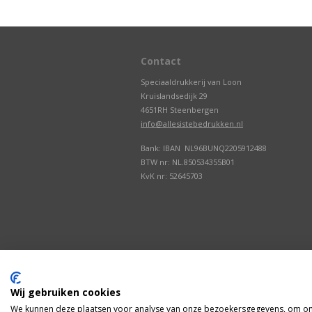
Contact
Speciaaldrukkerij van Loon
Kruislandsedijk 29
4651RH Steenbergen
info@allesistebedrukken.nl
Bank: IBAN NL96BUNQ2205912488
BTW nr: NL.850534355B01
KvK nr: 52645703
Wij gebruiken cookies
We kunnen deze plaatsen voor analyse van onze bezoekersgegevens, om onz