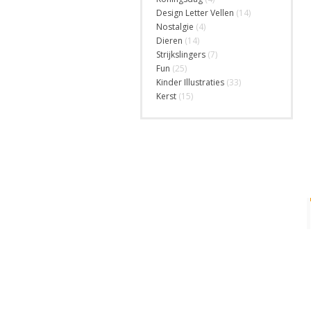
Design Letter Vellen
(14)
Nostalgie
(4)
Dieren
(14)
Strijkslingers
(7)
Fun
(25)
Kinder Illustraties
(33)
Kerst
(15)