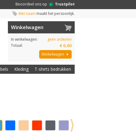
Beoordeel ons op
Trustpilot
Met naam
maakt het persoonlijk.
Winkelwagen
In winkelwagen:
geen artikelen
Totaal:
€ 0,00
Winkelwagen
abels
Kleding
T-shirts bedrukken