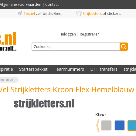
Algemene voorwaarden
|
Contact
Textiel
zelf bedrukken.
Strijkletters
of stickers.
Inloggen
|
Registreren
spiratie
Starterspakket
Teamnummers
DTF transfers
strijkl
Hemelblauw
Vel Strijkletters Kroon Flex Hemelblauw
Kleur