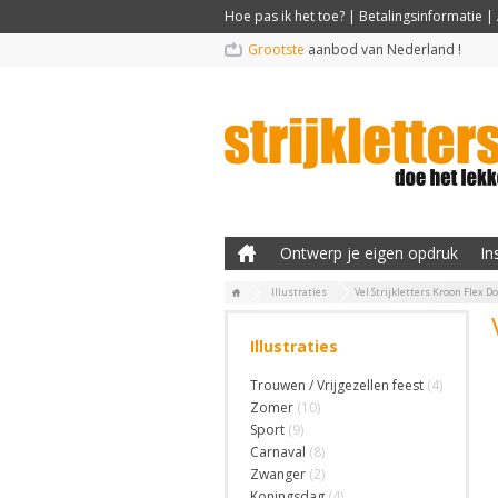
Hoe pas ik het toe?
|
Betalingsinformatie
|
Grootste
aanbod van Nederland !
Ontwerp je eigen opdruk
In
Illustraties
Vel Strijkletters Kroon Flex 
Illustraties
Trouwen / Vrijgezellen feest
(4)
Zomer
(10)
Sport
(9)
Carnaval
(8)
Zwanger
(2)
Koningsdag
(4)