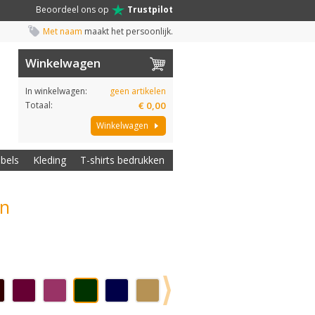
Beoordeel ons op
Trustpilot
Met naam
maakt het persoonlijk.
Winkelwagen
In winkelwagen:
geen artikelen
Totaal:
€ 0,00
Winkelwagen
abels
Kleding
T-shirts bedrukken
en