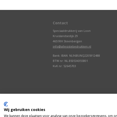
Contact
Speciaaldrukkerij van Loon
Kruislandsedijk 29
4651RH Steenbergen
info@allesistebedrukken.nl
Bank: IBAN NL96BUNQ2205912488
BTW nr: NL.850534355B01
KvK nr: 52645703
Wij gebruiken cookies
We kunnen deze plaatsen voor analyse van onze bezoekersgegevens, om onz