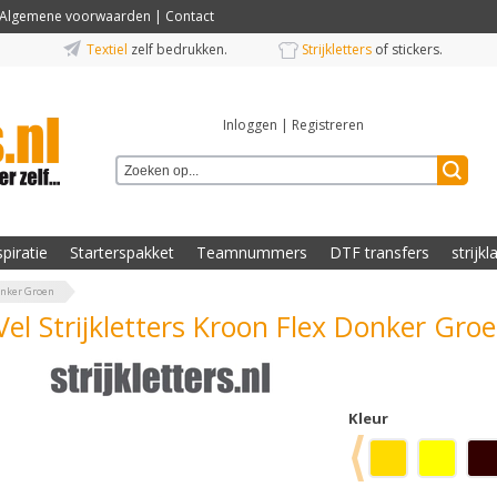
Algemene voorwaarden
|
Contact
Textiel
zelf bedrukken.
Strijkletters
of stickers.
Inloggen
|
Registreren
spiratie
Starterspakket
Teamnummers
DTF transfers
strijkl
Donker Groen
Vel Strijkletters Kroon Flex Donker Gro
Kleur