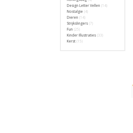
Design Letter Vellen
(14)
Nostalgie
(4)
Dieren
(14)
Strijkslingers
(7)
Fun
(25)
Kinder Illustraties
(33)
Kerst
(15)