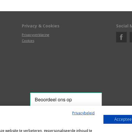
Privacy & Cookies
Social 
Privacyverklaring
Cookies
Privacybeleid
Accepteer
Alle getoonde prijzen zijn incl. BTW
e website te verbeteren, gepersonaliseerde inhoud te
Webshop door
Fastware