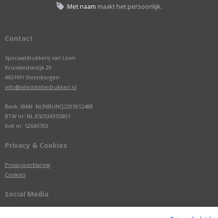
Met naam
maakt het persoonlijk.
Contact
Speciaaldrukkerij van Loon
Kruislandsedijk 29
4651RH Steenbergen
info@allesistebedrukken.nl
Bank: IBAN NL96BUNQ2205912488
BTW nr: NL.850534355B01
KvK nr: 52645703
Privacy & Cookies
Privacyverklaring
Cookies
Social Media