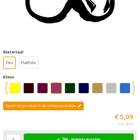
Materiaal
Flex
Plakfolie
Kleur
Open dit product in de ontwerpmodule
€ 5,09
incl. BTW
WINKELWAGEN