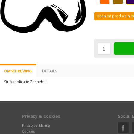
Open dit product in 
OMSCHRIJVING
DETAILS
Strijkapplicatie Zonnebril
Privacy & Cookies
Social 
Privacyverklaring
Cookies