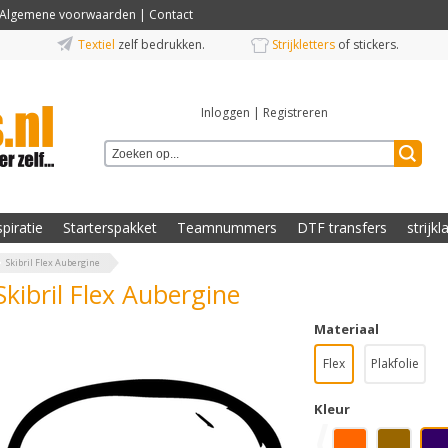
Algemene voorwaarden
|
Contact
Textiel
zelf bedrukken.
Strijkletters
of stickers.
Inloggen
|
Registreren
spiratie
Starterspakket
Teamnummers
DTF transfers
strijkl
Skibril Flex Aubergine
Skibril Flex Aubergine
Materiaal
Flex
Plakfolie
Kleur