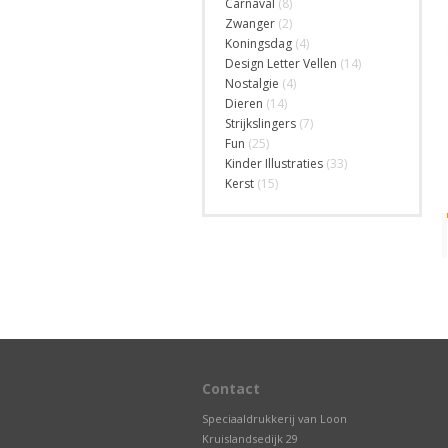
Carnaval
(8)
Zwanger
(2)
Koningsdag
(4)
Design Letter Vellen
(14)
Nostalgie
(4)
Dieren
(14)
Strijkslingers
(7)
Fun
(25)
Kinder Illustraties
(33)
Kerst
(15)
Contact
Speciaaldrukkerij van Loon
Kruislandsedijk 29