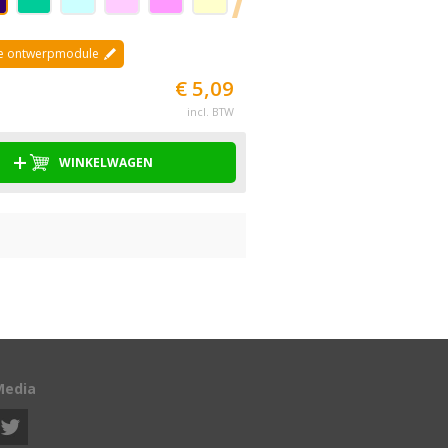
de ontwerpmodule
€ 5,09
incl. BTW
WINKELWAGEN
Media