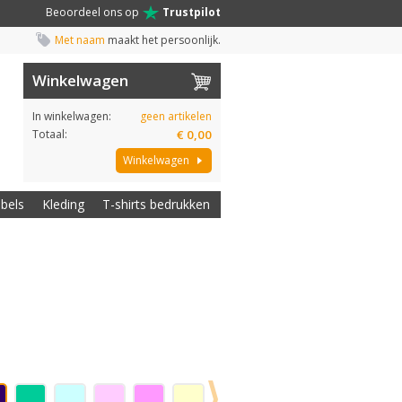
Beoordeel ons op
Trustpilot
Met naam
maakt het persoonlijk.
Winkelwagen
In winkelwagen:
geen artikelen
Totaal:
€ 0,00
Winkelwagen
abels
Kleding
T-shirts bedrukken