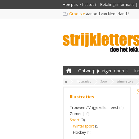
Hoe pas ik het toe?
|
Betalingsinformatie
|
Grootste
aanbod van Nederland !
Ontwerp je eigen opdruk
In
Illustraties
Sport
Wintersport
Illustraties
Trouwen / Vrijgezellen feest
(4)
Zomer
(10)
Sport
(9)
Wintersport
(5)
Hockey
(1)