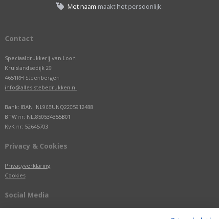
Met naam
maakt het persoonlijk.
Contact
Speciaaldrukkerij van Loon
Kruislandsedijk 29
4651RH Steenbergen
info@allesistebedrukken.nl
Bank: IBAN NL96BUNQ2205912488
BTW nr: NL.850534355B01
KvK nr: 52645703
Privacy & Cookies
Privacyverklaring
Cookies
Social Media