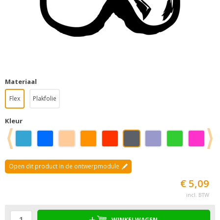
Materiaal
Flex
Plakfolie
Kleur
Open dit product in de ontwerpmodule
€ 5,09
incl. BTW
WINKELWAGEN