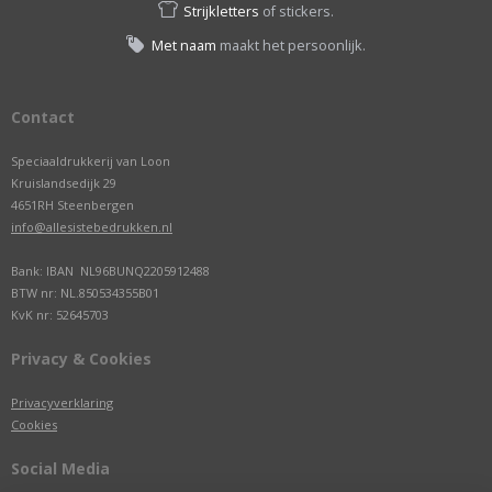
Strijkletters
of stickers.
Met naam
maakt het persoonlijk.
Contact
Speciaaldrukkerij van Loon
Kruislandsedijk 29
4651RH Steenbergen
info@allesistebedrukken.nl
Bank: IBAN NL96BUNQ2205912488
BTW nr: NL.850534355B01
KvK nr: 52645703
Privacy & Cookies
Privacyverklaring
Cookies
Social Media