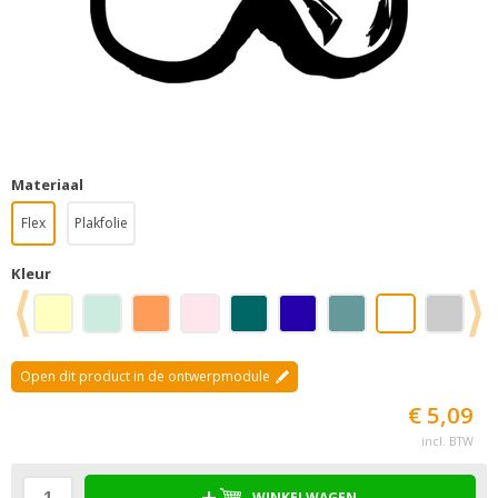
Materiaal
Flex
Plakfolie
Kleur
Open dit product in de ontwerpmodule
€ 5,09
incl. BTW
WINKELWAGEN