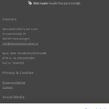
Met naam
maakt het persoonlijk.
Contact
Speciaaldrukkerij van Loon
Kruislandsedijk 29
4651RH Steenbergen
info@allesistebedrukken.nl
Bank: IBAN NL96BUNQ2205912488
BTW nr: NL.850534355B01
KvK nr: 52645703
Privacy & Cookies
Privacyverklaring
Cookies
Social Media