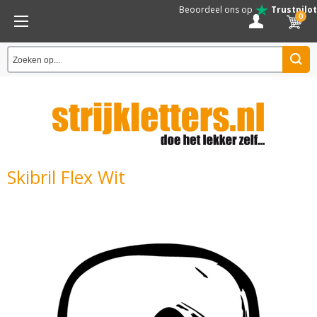
Beoordeel ons op
Trustpilot
0
Skibril Flex Wit