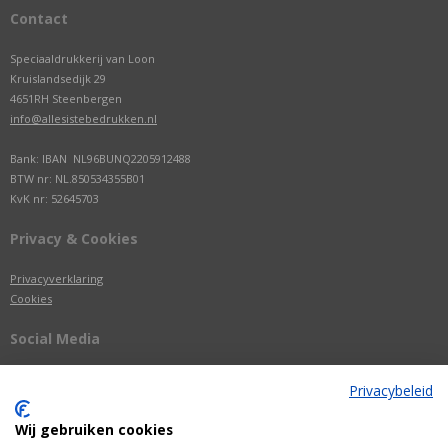
Contact
Speciaaldrukkerij van Loon
Kruislandsedijk 29
4651RH Steenbergen
info@allesistebedrukken.nl
Bank: IBAN NL96BUNQ2205912488
BTW nr: NL.850534355B01
KvK nr: 52645703
Privacy & Cookies
Privacyverklaring
Cookies
Social Media
Privacybeleid
Wij gebruiken cookies