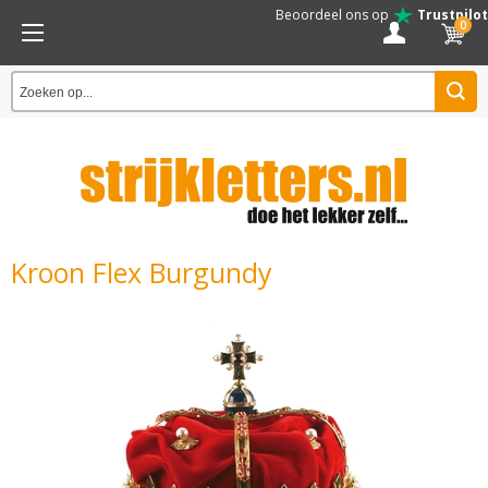
Beoordeel ons op
Trustpilot
0
Kroon Flex Burgundy