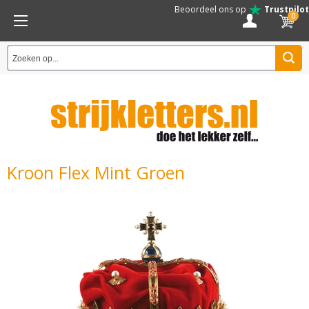
Beoordeel ons op
Trustpilot
0
Kroon Flex Mint Groen