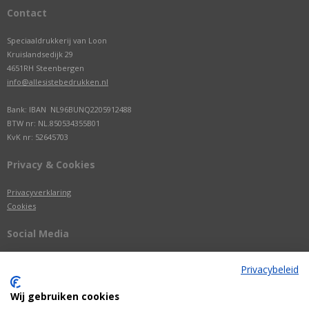
Contact
Speciaaldrukkerij van Loon
Kruislandsedijk 29
4651RH Steenbergen
info@allesistebedrukken.nl
Bank: IBAN NL96BUNQ2205912488
BTW nr: NL.850534355B01
KvK nr: 52645703
Privacy & Cookies
Privacyverklaring
Cookies
Social Media
Privacybeleid
Wij gebruiken cookies