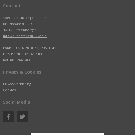
Contact
Speciaaldrukkerij van Loon
Kruislandsedijk 29
4651RH Steenbergen
info@allesistebedrukken.nl
Bank: IBAN NL96BUNQ2205912488
BTW nr: NL.850534355B01
KvK nr: 52645703
Privacy & Cookies
Privacyverklaring
Cookies
Social Media