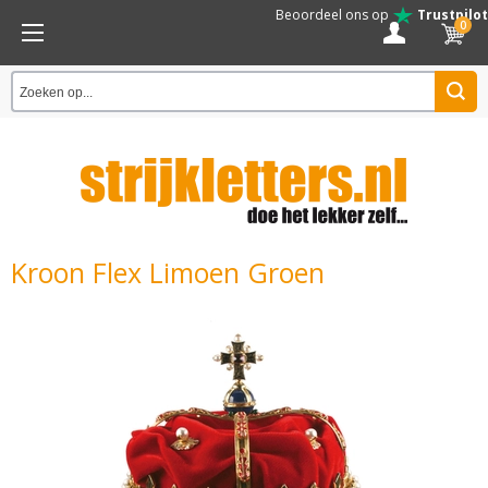
Beoordeel ons op
Trustpilot
0
Kroon Flex Limoen Groen