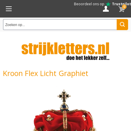
Beoordeel ons op
Trustpilot
0
Kroon Flex Licht Graphiet