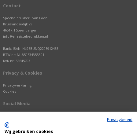
Contact
Speciaaldrukkerij van Loon
Kruislandsedijk 29
4651RH Steenbergen
info@allesistebedrukken.nl
Bank: IBAN NL96BUNQ2205912488
BTW nr: NL.850534355B01
KvK nr: 52645703
Privacy & Cookies
Privacyverklaring
Cookies
Social Media
Privacybeleid
Wij gebruiken cookies