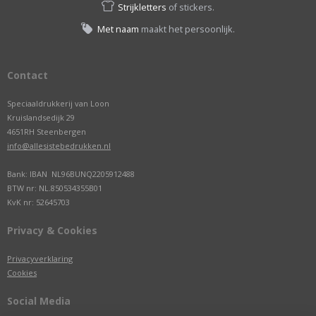
Strijkletters
of stickers.
Met naam
maakt het persoonlijk.
Contact
Speciaaldrukkerij van Loon
Kruislandsedijk 29
4651RH Steenbergen
info@allesistebedrukken.nl
Bank: IBAN NL96BUNQ2205912488
BTW nr: NL.850534355B01
KvK nr: 52645703
Privacy & Cookies
Privacyverklaring
Cookies
Social Media