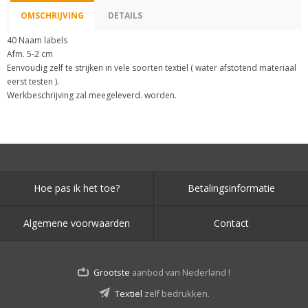
OMSCHRIJVING
DETAILS
40 Naam labels
Afm. 5-2 cm
Eenvoudig zelf te strijken in vele soorten textiel ( water afstotend materiaal
eerst testen ).
Werkbeschrijving zal meegeleverd. worden.
Hoe pas ik het toe?
Betalingsinformatie
Algemene voorwaarden
Contact
Grootste
aanbod van Nederland !
Textiel
zelf bedrukken.