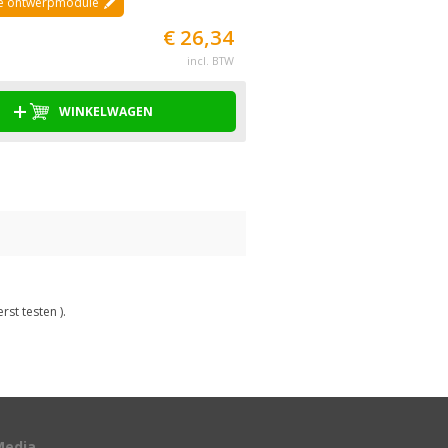
de ontwerpmodule
€ 26,34
incl. BTW
WINKELWAGEN
rst testen ).
Media