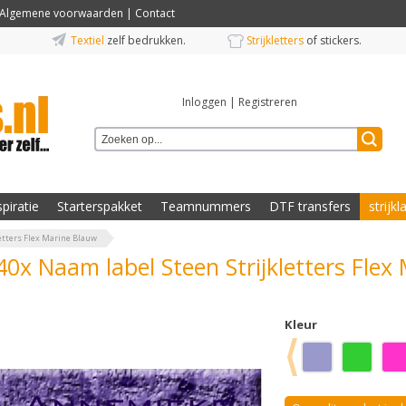
Algemene voorwaarden
|
Contact
Textiel
zelf bedrukken.
Strijkletters
of stickers.
Inloggen
|
Registreren
spiratie
Starterspakket
Teamnummers
DTF transfers
strijkl
letters Flex Marine Blauw
40x Naam label Steen Strijkletters Flex
Kleur