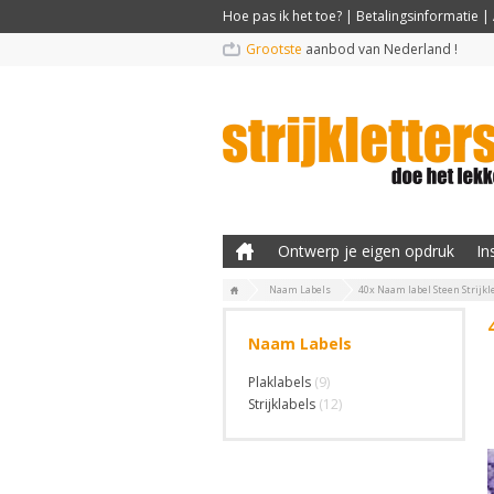
Hoe pas ik het toe?
|
Betalingsinformatie
|
Grootste
aanbod van Nederland !
Ontwerp je eigen opdruk
In
Naam Labels
40x Naam label Steen Strijk
Naam Labels
Plaklabels
(9)
Strijklabels
(12)