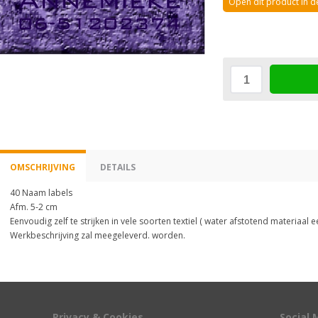
Open dit product in 
OMSCHRIJVING
DETAILS
40 Naam labels
Afm. 5-2 cm
Eenvoudig zelf te strijken in vele soorten textiel ( water afstotend materiaal ee
Werkbeschrijving zal meegeleverd. worden.
Privacy & Cookies
Social 