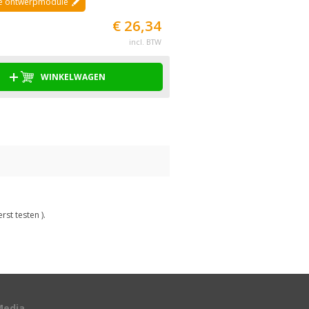
de ontwerpmodule
€ 26,34
incl. BTW
WINKELWAGEN
rst testen ).
Media