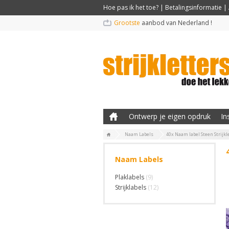
Hoe pas ik het toe?
|
Betalingsinformatie
|
Grootste
aanbod van Nederland !
Ontwerp je eigen opdruk
In
Naam Labels
40x Naam label Steen Strijkl
Naam Labels
Plaklabels
(9)
Strijklabels
(12)