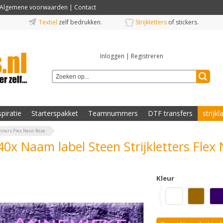
Algemene voorwaarden
|
Contact
Textiel
zelf bedrukken.
Strijkletters
of stickers.
Inloggen
|
Registreren
spiratie
Starterspakket
Teamnummers
DTF transfers
strijkl
etters Flex Neon Roze
40x Naam label Steen Strijkletters Flex
Kleur