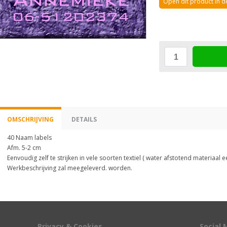
Open dit product in 
OMSCHRIJVING
DETAILS
40 Naam labels
Afm. 5-2 cm
Eenvoudig zelf te strijken in vele soorten textiel ( water afstotend materiaal ee
Werkbeschrijving zal meegeleverd. worden.
Privacy & Cookies
Social 