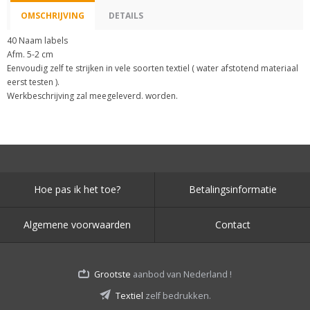
OMSCHRIJVING
DETAILS
40 Naam labels
Afm. 5-2 cm
Eenvoudig zelf te strijken in vele soorten textiel ( water afstotend materiaal
eerst testen ).
Werkbeschrijving zal meegeleverd. worden.
Hoe pas ik het toe?
Betalingsinformatie
Algemene voorwaarden
Contact
Grootste
aanbod van Nederland !
Textiel
zelf bedrukken.