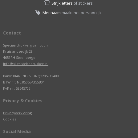
Strijkletters
of stickers.
Met naam
maakt het persoonlijk.
Contact
Speciaaldrukkerij van Loon
Kruislandsedijk 29
4651RH Steenbergen
info@allesistebedrukken.nl
Bank: IBAN NL96BUNQ2205912488
BTW nr: NL.850534355B01
KvK nr: 52645703
Privacy & Cookies
Privacyverklaring
Cookies
Social Media