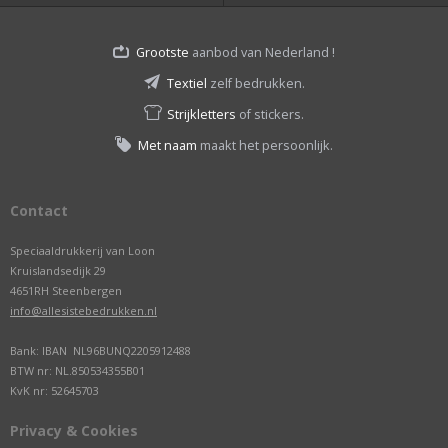
Grootste
aanbod van Nederland !
Textiel
zelf bedrukken.
Strijkletters
of stickers.
Met naam
maakt het persoonlijk.
Contact
Speciaaldrukkerij van Loon
Kruislandsedijk 29
4651RH Steenbergen
info@allesistebedrukken.nl
Bank: IBAN NL96BUNQ2205912488
BTW nr: NL.850534355B01
KvK nr: 52645703
Privacy & Cookies