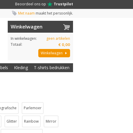
Beoordeel ons op
Trustpilot
Met naam
maakt het persoonlijk.
Winkelwagen
In winkelwagen:
geen artikelen
Totaal:
€ 0,00
Winkelwagen
abels
Kleding
T-shirts bedrukken
ografische
Parlemoer
Glitter
Rainbow
Mirror