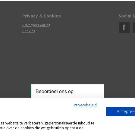
Privacy & Cookies
Social 
Privacyverklaring
Cookies
Privacybeleid
Accepteer
Alle getoonde prijzen zijn incl. BTW
e website te verbeteren, gepersonaliseerde inhoud te
Webshop door
Fastware
tie over de cookies die we gebruiken opent u de