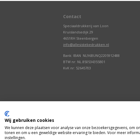
Contact
Speciaaldrukkerij van Loon
Kruislandsedijk 29
4651RH Steenbergen
info@allesistebedrukken.nl
Bank: IBAN NL96BUNQ2205912488
BTW nr: NL.850534355B01
KvK nr: 52645703
Wij gebruiken cookies
We kunnen deze plaatsen voor analyse van onze bezoekersgegevens, om onz
tonen en om u een geweldige website-ervaring te bieden. Voor meer informa
instellingen.