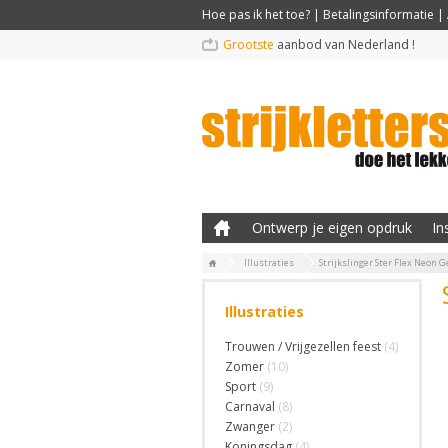
Hoe pas ik het toe?
|
Betalingsinformatie
|
Grootste
aanbod van Nederland !
Ontwerp je eigen opdruk
In
Illustraties
Strijkslinger Ster Flex Neon G
Illustraties
Trouwen / Vrijgezellen feest
(4)
Zomer
(10)
Sport
(9)
Carnaval
(8)
Zwanger
(2)
Koningsdag
(4)