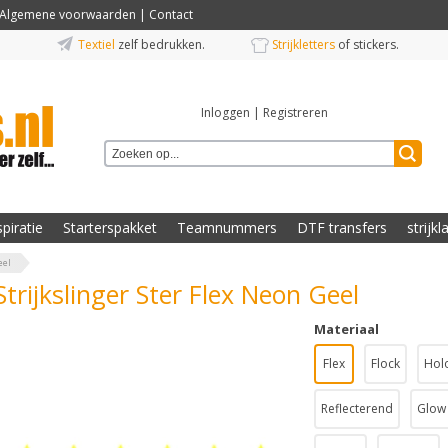
Algemene voorwaarden
|
Contact
Textiel
zelf bedrukken.
Strijkletters
of stickers.
Inloggen
|
Registreren
spiratie
Starterspakket
Teamnummers
DTF transfers
strijkl
eel
Strijkslinger Ster Flex Neon Geel
Materiaal
Flex
Flock
Hol
Reflecterend
Glow