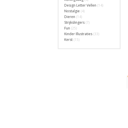
Design Letter Vellen
(14)
Nostalgie
(4)
Dieren
(14)
Strijkslingers
(7)
Fun
(25)
Kinder Illustraties
(33)
Kerst
(15)