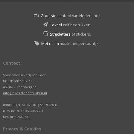
Grootste
aanbod van Nederland !
Textiel
zelf bedrukken.
Strijkletters
of stickers.
Met naam
maakt het persoonlijk.
Contact
Speciaaldrukkerij van Loon
Kruislandsedijk 29
4651RH Steenbergen
info@allesistebedrukken.nl
Bank: IBAN NL96BUNQ2205912488
BTW nr: NL.850534355B01
KvK nr: 52645703
Privacy & Cookies