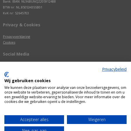
Bank: IBAN NL96BUNQ2205912488
BTW nr: NL.850534355B01
KvK nr: 52645703
Privacy & Cookies
Privacyverklaring
Cookies
Social Media
Privacybeleid
Wij gebruiken cookies
We kunnen deze plaatsen voor analyse van onze bezoekersgegevens, om
onze website te verbeteren, gepersonaliseerde inhoud te tonen en om u
een geweldige website-ervaring te bieden. Voor meer informatie over de
cookies die we gebruiken opent u de instellingen.
Alle getoonde prijzen zijn incl. BTW
Accepteer alles
Weigeren
Webshop door
Fastware
Nee, pas aan