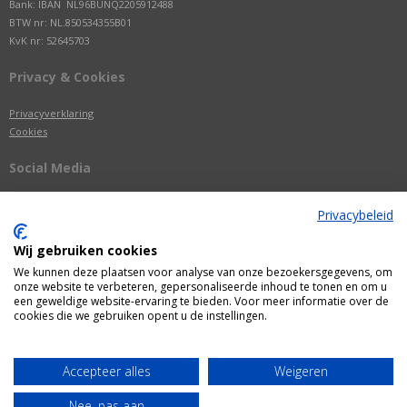
Bank: IBAN NL96BUNQ2205912488
BTW nr: NL.850534355B01
KvK nr: 52645703
Privacy & Cookies
Privacyverklaring
Cookies
Social Media
Privacybeleid
Wij gebruiken cookies
We kunnen deze plaatsen voor analyse van onze bezoekersgegevens, om
onze website te verbeteren, gepersonaliseerde inhoud te tonen en om u
een geweldige website-ervaring te bieden. Voor meer informatie over de
cookies die we gebruiken opent u de instellingen.
Alle getoonde prijzen zijn incl. BTW
Accepteer alles
Weigeren
Webshop door
Fastware
Nee, pas aan