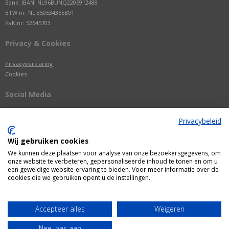
Bank: IBAN NL96BUNQ2205912488
BTW nr: NL.850534355B01
KvK nr: 52645703
Privacy & Cookies
Privacyverklaring
Cookies
Social Media
Privacybeleid
Wij gebruiken cookies
We kunnen deze plaatsen voor analyse van onze bezoekersgegevens, om
onze website te verbeteren, gepersonaliseerde inhoud te tonen en om u
een geweldige website-ervaring te bieden. Voor meer informatie over de
cookies die we gebruiken opent u de instellingen.
Alle getoonde prijzen zijn incl. BTW
Accepteer alles
Weigeren
Webshop door
Fastware
Nee, pas aan