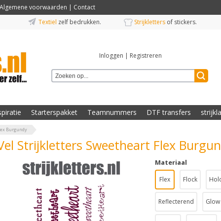
Algemene voorwaarden
|
Contact
Textiel
zelf bedrukken.
Strijkletters
of stickers.
Inloggen
|
Registreren
spiratie
Starterspakket
Teamnummers
DTF transfers
strijkl
Flex Burgundy
Vel Strijkletters Sweetheart Flex Burgu
Materiaal
Flex
Flock
Hol
Reflecterend
Glow