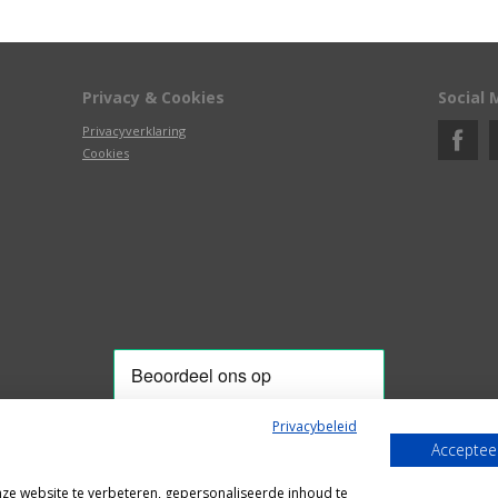
Privacy & Cookies
Social 
Privacyverklaring
Cookies
Privacybeleid
Accepteer
Alle getoonde prijzen zijn incl. BTW
e website te verbeteren, gepersonaliseerde inhoud te
Webshop door
Fastware