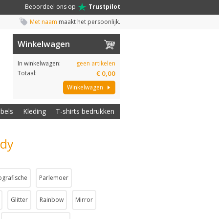
Beoordeel ons op
Trustpilot
Met naam
maakt het persoonlijk.
Winkelwagen
In winkelwagen:
geen artikelen
Totaal:
€ 0,00
Winkelwagen
abels
Kleding
T-shirts bedrukken
ndy
ografische
Parlemoer
Glitter
Rainbow
Mirror