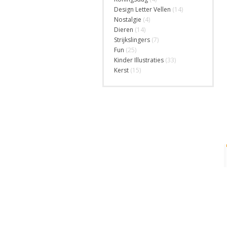
Design Letter Vellen
(14)
Nostalgie
(4)
Dieren
(14)
Strijkslingers
(7)
Fun
(25)
Kinder Illustraties
(33)
Kerst
(15)