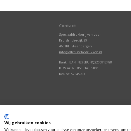
Contact
Speciaaldrukkerij van Loon
Kruislandsedijk 29
4651RH Steenbergen
info@allesistebedrukken.nl
Bank: IBAN NL96BUNQ2205912488
BTW nr: NL.850534355B01
KvK nr: 52645703
Wij gebruiken cookies
We kunnen deze plaatsen voor analyse van onze bezoekersgegevens, om onz