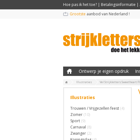
Hoe pas ik het toe?
|
Betalingsinformatie
|
Grootste
aanbod van Nederland !
Ontwerp je eigen opdruk
In
Illustraties
Vel Strijkletters Sweetheart 
Illustraties
Trouwen / Vrijgezellen feest
(4)
Zomer
(10)
Sport
(9)
Carnaval
(8)
Zwanger
(2)
Koningsdag
(4)