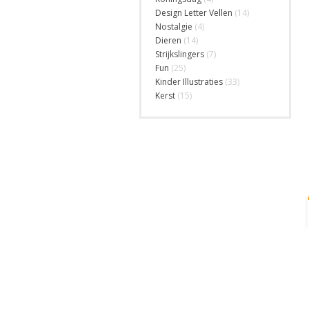
Design Letter Vellen
(14)
Nostalgie
(4)
Dieren
(14)
Strijkslingers
(7)
Fun
(25)
Kinder Illustraties
(33)
Kerst
(15)