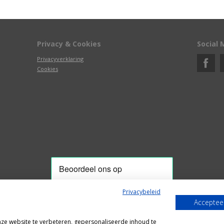
Privacy & Cookies
Social 
Privacyverklaring
Cookies
Privacybeleid
Accepteer
Alle getoonde prijzen zijn incl. BTW
e website te verbeteren, gepersonaliseerde inhoud te
Webshop door
Fastware