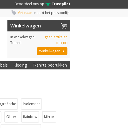
Beoordeel ons op
Trustpilot
Met naam
maakt het persoonlijk.
Winkelwagen
In winkelwagen:
geen artikelen
Totaal:
€ 0,00
Winkelwagen
abels
Kleding
T-shirts bedrukken
a
ografische
Parlemoer
Glitter
Rainbow
Mirror