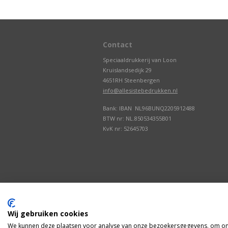
Contact
Speciaaldrukkerij van Loon
Kruislandsedijk 29
4651RH Steenbergen
info@allesistebedrukken.nl
Bank: IBAN NL96BUNQ2205912488
BTW nr: NL.850534355B01
KvK nr: 52645703
Wij gebruiken cookies
We kunnen deze plaatsen voor analyse van onze bezoekersgegevens, om onz