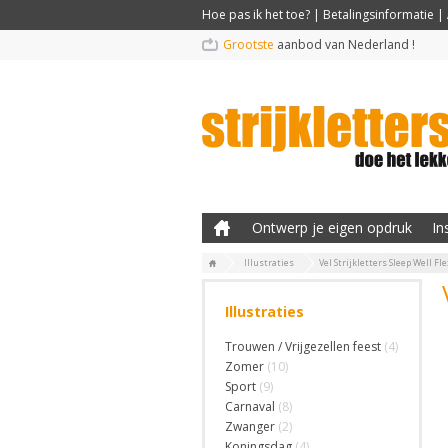
Hoe pas ik het toe?
|
Betalingsinformatie
|
Grootste
aanbod van Nederland !
Ontwerp je eigen opdruk
In
Illustraties
Vel Strijkletters Sleep Well F
Illustraties
Trouwen / Vrijgezellen feest
(4)
Zomer
(10)
Sport
(9)
Carnaval
(8)
Zwanger
(2)
Koningsdag
(4)