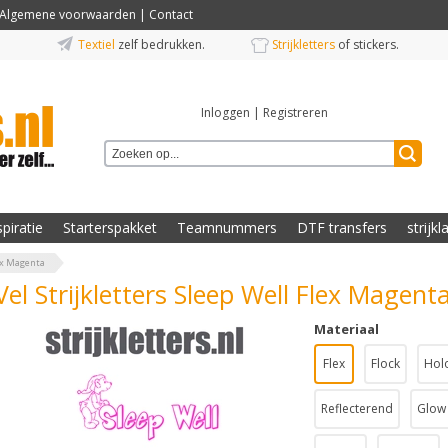
Algemene voorwaarden
|
Contact
Textiel
zelf bedrukken.
Strijkletters
of stickers.
Inloggen
|
Registreren
spiratie
Starterspakket
Teamnummers
DTF transfers
strijkl
lex Magenta
Vel Strijkletters Sleep Well Flex Magent
Materiaal
Flex
Flock
Hol
Reflecterend
Glow