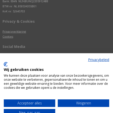
Bank: IBAN NL96BUNQ2205912488
BTW nr: NL.850534355B01
KvK nr: 52645703
Privacy & Cookies
Privacyverklaring
Cookies
Social Media
Privacybeleid
Wij gebruiken cookies
We kunnen deze plaatsen voor analyse van onze bezoekersgegevens, om
onze website te verbeteren, gepersonaliseerde inhoud te tonen en om u
een geweldige website-ervaring te bieden. Voor meer informatie over de
cookies die we gebruiken opent u de instellingen.
Alle getoonde prijzen zijn incl. BTW
Accepteer alles
Weigeren
Webshop door
Fastware
Nee, pas aan