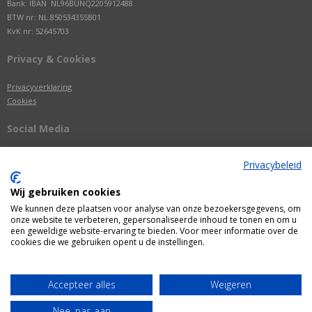
Bank: IBAN NL96BUNQ2205912488
BTW nr: NL.850534355B01
KvK nr: 52645703
Privacy & Cookies
Privacyverklaring
Cookies
Social Media
Privacybeleid
Wij gebruiken cookies
We kunnen deze plaatsen voor analyse van onze bezoekersgegevens, om
onze website te verbeteren, gepersonaliseerde inhoud te tonen en om u
een geweldige website-ervaring te bieden. Voor meer informatie over de
cookies die we gebruiken opent u de instellingen.
Alle getoonde prijzen zijn incl. BTW
Accepteer alles
Weigeren
Webshop door
Fastware
Nee, pas aan