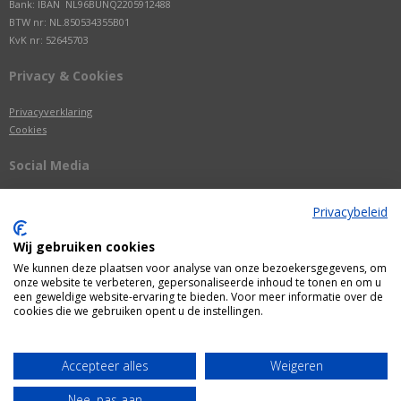
Bank: IBAN NL96BUNQ2205912488
BTW nr: NL.850534355B01
KvK nr: 52645703
Privacy & Cookies
Privacyverklaring
Cookies
Social Media
Privacybeleid
Wij gebruiken cookies
We kunnen deze plaatsen voor analyse van onze bezoekersgegevens, om
onze website te verbeteren, gepersonaliseerde inhoud te tonen en om u
een geweldige website-ervaring te bieden. Voor meer informatie over de
cookies die we gebruiken opent u de instellingen.
Alle getoonde prijzen zijn incl. BTW
Accepteer alles
Weigeren
Webshop door
Fastware
Nee, pas aan