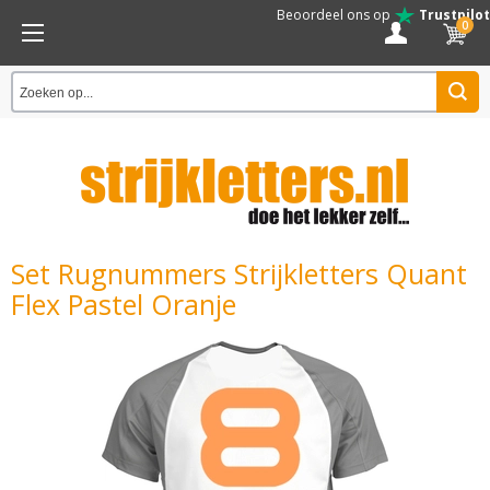
Beoordeel ons op
Trustpilot
0
Set Rugnummers Strijkletters Quant
Flex Pastel Oranje