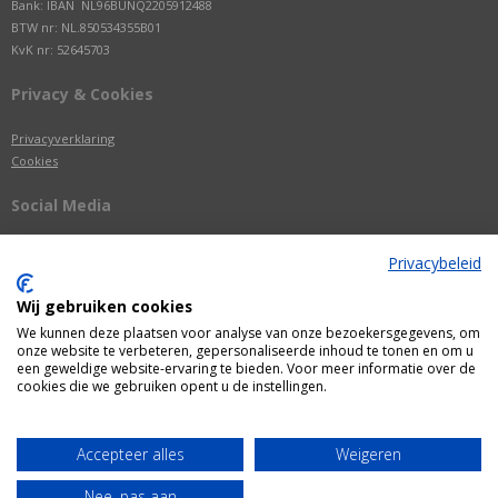
Bank: IBAN NL96BUNQ2205912488
BTW nr: NL.850534355B01
KvK nr: 52645703
Privacy & Cookies
Privacyverklaring
Cookies
Social Media
Privacybeleid
Wij gebruiken cookies
We kunnen deze plaatsen voor analyse van onze bezoekersgegevens, om
onze website te verbeteren, gepersonaliseerde inhoud te tonen en om u
een geweldige website-ervaring te bieden. Voor meer informatie over de
cookies die we gebruiken opent u de instellingen.
Alle getoonde prijzen zijn incl. BTW
Accepteer alles
Weigeren
Webshop door
Fastware
Nee, pas aan