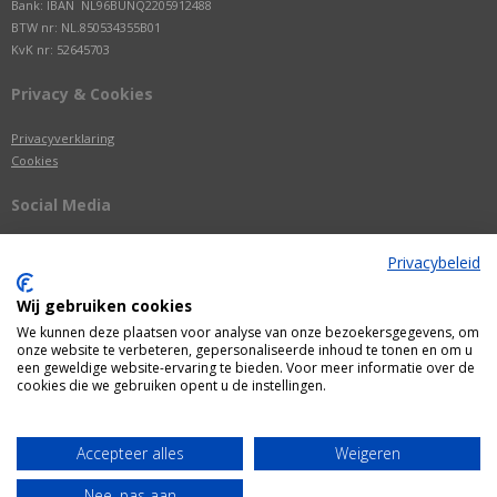
Bank: IBAN NL96BUNQ2205912488
BTW nr: NL.850534355B01
KvK nr: 52645703
Privacy & Cookies
Privacyverklaring
Cookies
Social Media
Privacybeleid
Wij gebruiken cookies
We kunnen deze plaatsen voor analyse van onze bezoekersgegevens, om
onze website te verbeteren, gepersonaliseerde inhoud te tonen en om u
een geweldige website-ervaring te bieden. Voor meer informatie over de
cookies die we gebruiken opent u de instellingen.
Alle getoonde prijzen zijn incl. BTW
Accepteer alles
Weigeren
Webshop door
Fastware
Nee, pas aan