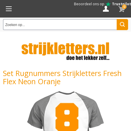
Beoordeel ons op
Trustpilot
0
Set Rugnummers Strijkletters Fresh
Flex Neon Oranje