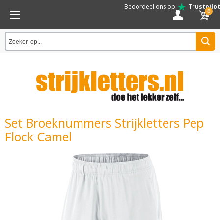
Beoordeel ons op
Trustpilot
0
Set Broeknummers Strijkletters Pep
Flock Camel