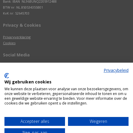
Bank: IBAN NL96BUNQ2205912488
BTW nr: NL.850534355B01
KvK nr: 52645703
Privacy & Cookies
Privacyverklaring
Cookies
Social Media
Privacybeleid
Wij gebruiken cookies
We kunnen deze plaatsen voor analyse van onze bezoekersgegevens, om
onze website te verbeteren, gepersonaliseerde inhoud te tonen en om u
een geweldige website-ervaring te bieden. Voor meer informatie over de
cookies die we gebruiken opent u de instellingen.
Alle getoonde prijzen zijn incl. BTW
Accepteer alles
Weigeren
Webshop door
Fastware
Nee, pas aan