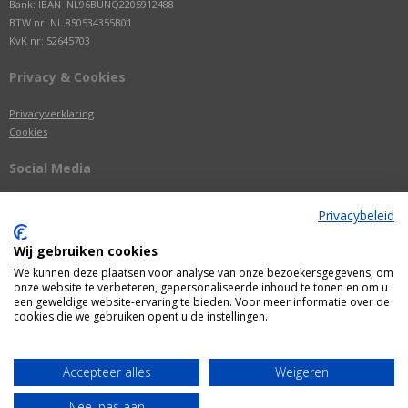
Bank: IBAN NL96BUNQ2205912488
BTW nr: NL.850534355B01
KvK nr: 52645703
Privacy & Cookies
Privacyverklaring
Cookies
Social Media
Privacybeleid
Wij gebruiken cookies
We kunnen deze plaatsen voor analyse van onze bezoekersgegevens, om
onze website te verbeteren, gepersonaliseerde inhoud te tonen en om u
een geweldige website-ervaring te bieden. Voor meer informatie over de
cookies die we gebruiken opent u de instellingen.
Alle getoonde prijzen zijn incl. BTW
Accepteer alles
Weigeren
Webshop door
Fastware
Nee, pas aan