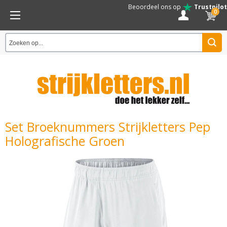
Beoordeel ons op
Trustpilot
0
Set Broeknummers Strijkletters Pep
Holografische Groen