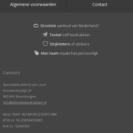
Algemene voorwaarden
Contact
Grootste
aanbod van Nederland !
Textiel
zelf bedrukken.
Strijkletters
of stickers.
Met naam
maakt het persoonlijk.
Contact
Speciaaldrukkerij van Loon
Kruislandsedijk 29
4651RH Steenbergen
info@allesistebedrukken.nl
Bank: IBAN NL96BUNQ2205912488
BTW nr: NL.850534355B01
KvK nr: 52645703